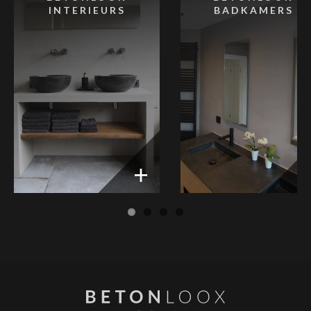
INTERIEURS
BADKAMERS
ious